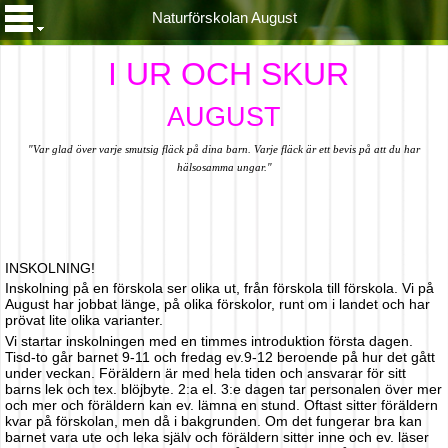
Naturförskolan August
I UR OCH SKUR
AUGUST
"Var glad över varje smutsig fläck på dina barn. Varje fläck är ett bevis på att du har
hälsosamma ungar."
INSKOLNING!
Inskolning på en förskola ser olika ut, från förskola till förskola. Vi på
August har jobbat länge, på olika förskolor, runt om i landet och har
prövat lite olika varianter.
Vi startar inskolningen med en timmes introduktion första dagen.
Tisd-to går barnet 9-11 och fredag ev.9-12 beroende på hur det gått
under veckan. Föräldern är med hela tiden och ansvarar för sitt
barns lek och tex. blöjbyte. 2:a el. 3:e dagen tar personalen över mer
och mer och föräldern kan ev. lämna en stund. Oftast sitter föräldern
kvar på förskolan, men då i bakgrunden. Om det fungerar bra kan
barnet vara ute och leka själv och föräldern sitter inne och ev. läser