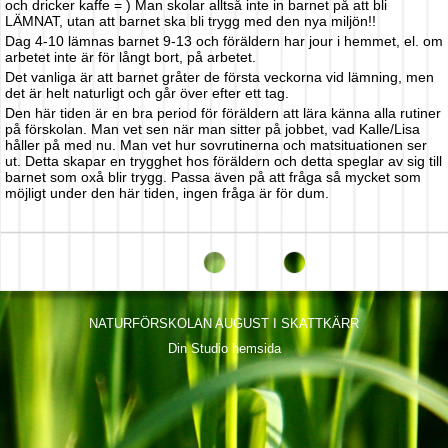
och dricker kaffe = ) Man skolar alltså inte in barnet på att bli
LÄMNAT, utan att barnet ska bli trygg med den nya miljön!!
Dag 4-10 lämnas barnet 9-13 och föräldern har jour i hemmet, el. om
arbetet inte är för långt bort, på arbetet.
Det vanliga är att barnet gråter de första veckorna vid lämning, men
det är helt naturligt och går över efter ett tag.
Den här tiden är en bra period för föräldern att lära känna alla rutiner
på förskolan. Man vet sen när man sitter på jobbet, vad Kalle/Lisa
håller på med nu. Man vet hur sovrutinerna och matsituationen ser
ut. Detta skapar en trygghet hos föräldern och detta speglar av sig till
barnet som oxå blir trygg. Passa även på att fråga så mycket som
möjligt under den här tiden, ingen fråga är för dum.
NATURFÖRSKOLAN AUGUST I SKATTKÄRR
Din Studio hemsida